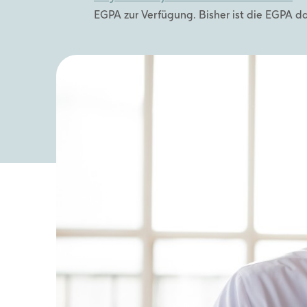
werden dann nicht funktionieren.
EGPA zur Verfügung. Bisher ist die EGPA da
Leistungs-Cookies
Werbe-Cookies