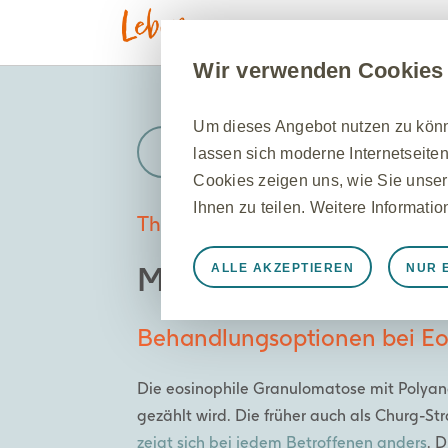
Was ist EGPA
Wir verwenden Cookies
Um dieses Angebot nutzen zu könne
Zurück
lassen sich moderne Internetseiten
Cookies zeigen uns, wie Sie unser
Ihnen zu teilen. Weitere Informati
Therapie
Medikamentöse Ther
ALLE AKZEPTIEREN
NUR 
Immer aktiv
Nur unbedingt e
Notwendig, damit die Website ord
Behandlungsoptionen bei Eos
speichern, Cookie- und Tag-Einste
werden einige Cookies als Reaktio
Die eosinophile Granulomatose mit Polyan
gleichkommen, wie z. B. das Festl
gezählt wird. Die früher auch als Churg-
können Ihren Browser so einstellen
zeigt sich bei jedem Betroffenen anders
. 