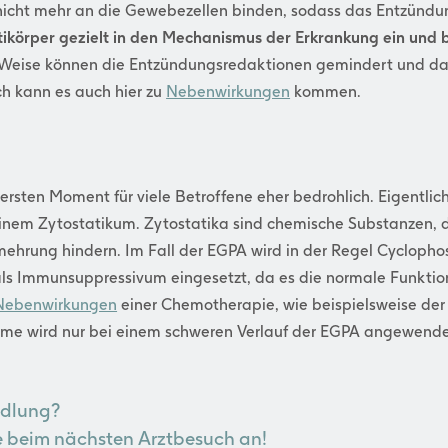
nicht mehr an die Gewebezellen binden, sodass das Entzündu
ikörper gezielt in den Mechanismus der Erkrankung ein und 
 Weise können die Entzündungsredaktionen gemindert und da
h kann es auch hier zu
Nebenwirkungen
kommen.
rsten Moment für viele Betroffene eher bedrohlich. Eigentlic
inem Zytostatikum. Zytostatika sind chemische Substanzen, d
rmehrung hindern. Im Fall der EGPA wird in der Regel Cyclop
als Immunsuppressivum eingesetzt, da es die normale Funkti
Nebenwirkungen
einer Chemotherapie, wie beispielsweise der H
hme wird nur bei einem schweren Verlauf der EGPA angewende
ndlung?
e beim nächsten Arztbesuch an!