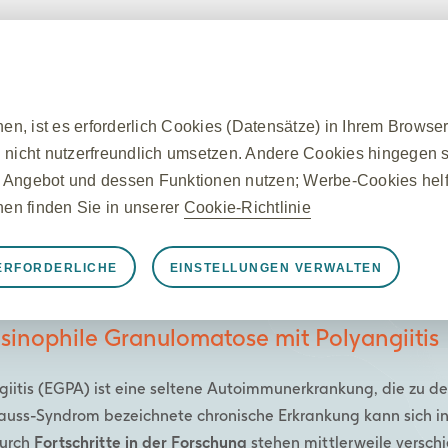
Therapie
Leben mit EGPA
Von & für euch
Services
n, ist es erforderlich Cookies (Datensätze) in Ihrem Browse
 nicht nutzerfreundlich umsetzen. Andere Cookies hingegen si
 Angebot und dessen Funktionen nutzen; Werbe-Cookies helfe
onen finden Sie in unserer
Cookie-Richtlinie
apie bei EGPA
ERFORDERLICHE
EINSTELLUNGEN VERWALTEN
rforderliche Cookies
nungsgemäß funktioniert, z. B. um Sitzungsdaten während ei
inophile Granulomatose mit Polyangiitis
llungen zu verwalten und die Sicherheit der Website zu gewä
n auf von Ihnen vorgenommene Aktionen gesetzt, die einer A
giitis (EGPA) ist eine seltene Autoimmunerkrankung, die zu 
egen Ihrer Datenschutzeinstellungen, das Anmelden oder das
Strauss-Syndrom bezeichnete chronische Erkrankung kann sich
, dass er diese Cookies blockiert oder Sie darauf hinweist, a
Durch
Fortschritte in der Forschung
stehen mittlerweile versc