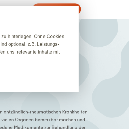
Meine GSK-Therapie
 & Downloads
r zu hinterlegen. Ohne Cookies
nd optional, z.B. Leistungs-
n uns, relevante Inhalte mit
❮
nes Website-Besuchs zu
hrleisten. Darüber hinaus
nfrage nach Diensten
den entzündlich-rheumatischen Krankheiten
 Ausfüllen von Formularen. Sie
 in vielen Organen bemerkbar machen und
ber einige Teile der Website
hiedene Medikamente zur Behandlung der