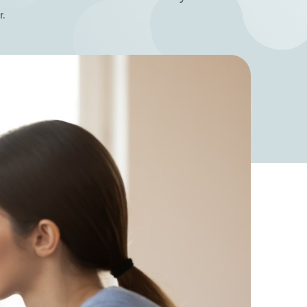
r.
❮
❮