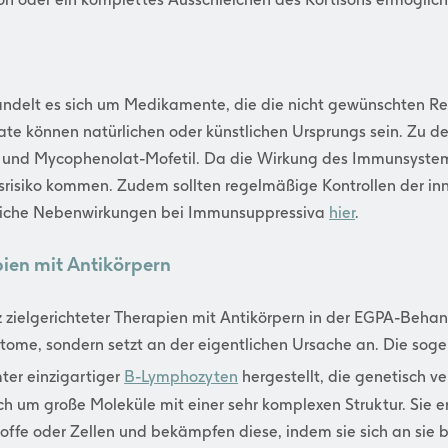
ndelt es sich um Medikamente, die die nicht gewünschten 
ate können natürlichen oder künstlichen Ursprungs sein. Zu d
t und Mycophenolat-Mofetil. Da die Wirkung des Immunsystem
srisiko kommen. Zudem sollten regelmäßige Kontrollen der in
liche Nebenwirkungen bei Immunsuppressiva
hier
.
pien mit Antikörpern
tz zielgerichteter Therapien mit Antikörpern in der EGPA-Beh
tome, sondern setzt an der eigentlichen Ursache an. Die so
ter einzigartiger
B-Lymphozyten
hergestellt, die genetisch v
ch um große Moleküle mit einer sehr komplexen Struktur. Sie 
ffe oder Zellen und bekämpfen diese, indem sie sich an sie b