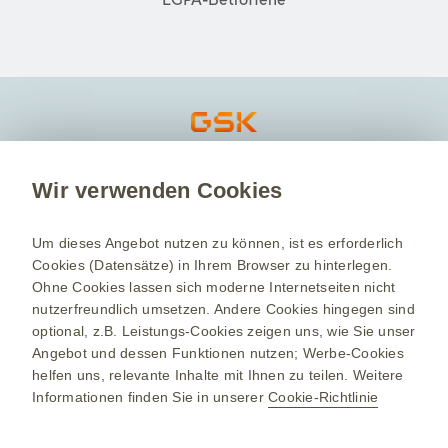
Impressum
Nutzungsbedingungen
Datenschutzbestimmungen
Über GSK
Wir verwenden Cookies
Kontakt/Nebenwirkung melden
Um dieses Angebot nutzen zu können, ist es erforderlich
Cookies (Datensätze) in Ihrem Browser zu hinterlegen.
Ohne Cookies lassen sich moderne Internetseiten nicht
nutzerfreundlich umsetzen. Andere Cookies hingegen sind
optional, z.B. Leistungs-Cookies zeigen uns, wie Sie unser
Angebot und dessen Funktionen nutzen; Werbe-Cookies
Gendergerechte Sprache: Dieser Text schließt
helfen uns, relevante Inhalte mit Ihnen zu teilen. Weitere
prinzipiell alle Geschlechter mit ein.
Informationen finden Sie in unserer
Cookie-Richtlinie
Zur besseren Lesbarkeit wird jedoch nur eine
Geschlechtsform verwendet – welche das ist,